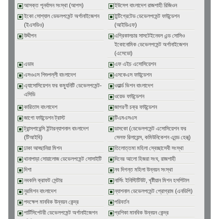
আসক্ত পূনর্বাসন সংস্থা (আপস)
ইউসেপ বাংলাদেশ রাজশাহী রিজিওন
ইকো সোশ্যাল ডেভলপমেন্ট অর্গানাইজেশন
ইন্টিগ্রেটেড ডেভেলপমেন্ট ফাউন্ডেশন
(ইএসডিও)
(আইডিএফ)
উদ্দীপন
এগ্রিকালচার সাসটেইনেবল এন্ড সোসিও
ইকোনোমিক ডেভেলপমেন্ট অর্গানাইজেশন
(এসেডো)
এডাব
এফ এইচ এসোসিয়েশন
এসওএস শিশুপল্লী বাংলাদেশ
এসকেএস ফাউন্ডেশন
এ্যাসোসিয়েশন ফর কম্যুনিটি ডেভেলপমেন্ট-
ওয়ার্ল্ড ভিশন বাংলাদেশ
এসিডি
ওয়েভ ফাউন্ডেশন
কারিতাস বাংলাদেশ
জাগরণী চক্র ফাউন্ডেশন
জাগো ফাউন্ডেশন ট্রাস্ট
টিএমএসএস
ট্রান্সপারেন্সি ইন্টারন্যাশনাল বাংলাদেশ
ডাসকো (ডেভেলপমেন্ট এসোসিয়েশন ফর
(টিআইবি)
সেলফ রিলায়েন্স, কমিউনিকেশন এ্যন্ড হেল্থ্)
ঢাকা আহ্ছানিয়া মিশন
তিলোত্তমা মহিলা স্বেচ্ছাসেবী সংস্থা
থানাপাড়া সোয়ালোজ ডেভেলপমেন্ট সোসাইটি
দিনের আলো হিজরা সংঘ, রাজশাহী
দিশা
নব দিগন্ত মহিলা উন্নয়ন সংস্থা
নবকলি ক্রাফট সেন্টার
নার্সিং ইনিস্টিটিউট, খৃষ্টীয়ান মিশন হসপিটাল
নুরমিশন বাংলাদেশ
ন্যাশনাল ডেভেলপমেন্ট প্রোগ্রাম (এনডিপি)
পদক্ষেপ মানবিক উন্নয়ন কেন্দ্র
পরিবর্তন
পার্টিসিপেটরী ডেভেলপমেন্ট অর্গানাইজেশন
প্রশিকা মানবিক উন্নয়ন কেন্দ্র