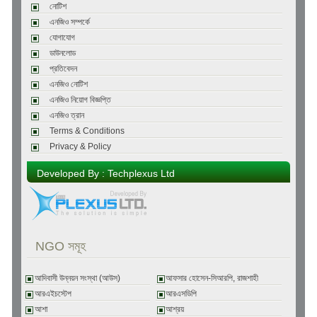
নোটিশ
এনজিও সম্পর্কে
যোগাযোগ
ডাউনলোড
প্রতিবেদন
এনজিও নোটিশ
এনজিও নিয়োগ বিজ্ঞপ্তি
এনজিও ত্রান
Terms & Conditions
Privacy & Policy
Developed By : Techplexus Ltd
NGO সমূহ
আদিবাসী উন্নয়ন সংস্থা (আউস)
আফসার হোসেন-সিআরপি, রাজশাহী
আরএইচস্টেপ
আরএসডিপি
আশা
আশ্রয়