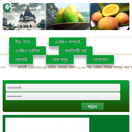
নীড় পাতা
এনজিও সম্পর্কে
এনজিও তালিকা
ক্যাটাগরী সার্চ
গ্যালারি
সেবা সমূহ
যোগাযোগ
খবর:
আগামী ২৭/০৭/২০২৬ তারিখ সোমবার সকাল ১১.৩০ টায় এনজিও বিষয়ক সমন্বয় সভা প্রশ