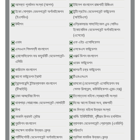
আসক্ত পূনর্বাসন সংস্থা (আপস)
ইউসেপ বাংলাদেশ রাজশাহী রিজিওন
ইকো সোশ্যাল ডেভলপমেন্ট অর্গানাইজেশন
ইন্টিগ্রেটেড ডেভেলপমেন্ট ফাউন্ডেশন
(ইএসডিও)
(আইডিএফ)
উদ্দীপন
এগ্রিকালচার সাসটেইনেবল এন্ড সোসিও
ইকোনোমিক ডেভেলপমেন্ট অর্গানাইজেশন
(এসেডো)
এডাব
এফ এইচ এসোসিয়েশন
এসওএস শিশুপল্লী বাংলাদেশ
এসকেএস ফাউন্ডেশন
এ্যাসোসিয়েশন ফর কম্যুনিটি ডেভেলপমেন্ট-
ওয়ার্ল্ড ভিশন বাংলাদেশ
এসিডি
ওয়েভ ফাউন্ডেশন
কারিতাস বাংলাদেশ
জাগরণী চক্র ফাউন্ডেশন
জাগো ফাউন্ডেশন ট্রাস্ট
টিএমএসএস
ট্রান্সপারেন্সি ইন্টারন্যাশনাল বাংলাদেশ
ডাসকো (ডেভেলপমেন্ট এসোসিয়েশন ফর
(টিআইবি)
সেলফ রিলায়েন্স, কমিউনিকেশন এ্যন্ড হেল্থ্)
ঢাকা আহ্ছানিয়া মিশন
তিলোত্তমা মহিলা স্বেচ্ছাসেবী সংস্থা
থানাপাড়া সোয়ালোজ ডেভেলপমেন্ট সোসাইটি
দিনের আলো হিজরা সংঘ, রাজশাহী
দিশা
নব দিগন্ত মহিলা উন্নয়ন সংস্থা
নবকলি ক্রাফট সেন্টার
নার্সিং ইনিস্টিটিউট, খৃষ্টীয়ান মিশন হসপিটাল
নুরমিশন বাংলাদেশ
ন্যাশনাল ডেভেলপমেন্ট প্রোগ্রাম (এনডিপি)
পদক্ষেপ মানবিক উন্নয়ন কেন্দ্র
পরিবর্তন
পার্টিসিপেটরী ডেভেলপমেন্ট অর্গানাইজেশন
প্রশিকা মানবিক উন্নয়ন কেন্দ্র