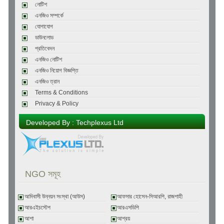
নোটিশ
এনজিও সম্পর্কে
যোগাযোগ
ডাউনলোড
প্রতিবেদন
এনজিও নোটিশ
এনজিও নিয়োগ বিজ্ঞপ্তি
এনজিও ত্রান
Terms & Conditions
Privacy & Policy
Developed By : Techplexus Ltd
NGO সমূহ
আদিবাসী উন্নয়ন সংস্থা (আউস)
আফসার হোসেন-সিআরপি, রাজশাহী
আরএইচস্টেপ
আরএসডিপি
আশা
আশ্রয়