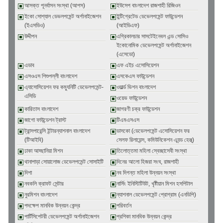
আসক্ত পূনর্বাসন সংস্থা (আপস)
ইউসেপ বাংলাদেশ রাজশাহী রিজিওন
ইকো সোশ্যাল ডেভলপমেন্ট অর্গানাইজেশন
ইন্টিগ্রেটেড ডেভেলপমেন্ট ফাউন্ডেশন
(ইএসডিও)
(আইডিএফ)
উদ্দীপন
এগ্রিকালচার সাসটেইনেবল এন্ড সোসিও
ইকোনোমিক ডেভেলপমেন্ট অর্গানাইজেশন
(এসেডো)
এডাব
এফ এইচ এসোসিয়েশন
এসওএস শিশুপল্লী বাংলাদেশ
এসকেএস ফাউন্ডেশন
এ্যাসোসিয়েশন ফর কম্যুনিটি ডেভেলপমেন্ট-
ওয়ার্ল্ড ভিশন বাংলাদেশ
এসিডি
ওয়েভ ফাউন্ডেশন
কারিতাস বাংলাদেশ
জাগরণী চক্র ফাউন্ডেশন
জাগো ফাউন্ডেশন ট্রাস্ট
টিএমএসএস
ট্রান্সপারেন্সি ইন্টারন্যাশনাল বাংলাদেশ
ডাসকো (ডেভেলপমেন্ট এসোসিয়েশন ফর
(টিআইবি)
সেলফ রিলায়েন্স, কমিউনিকেশন এ্যন্ড হেল্থ্)
ঢাকা আহ্ছানিয়া মিশন
তিলোত্তমা মহিলা স্বেচ্ছাসেবী সংস্থা
থানাপাড়া সোয়ালোজ ডেভেলপমেন্ট সোসাইটি
দিনের আলো হিজরা সংঘ, রাজশাহী
দিশা
নব দিগন্ত মহিলা উন্নয়ন সংস্থা
নবকলি ক্রাফট সেন্টার
নার্সিং ইনিস্টিটিউট, খৃষ্টীয়ান মিশন হসপিটাল
নুরমিশন বাংলাদেশ
ন্যাশনাল ডেভেলপমেন্ট প্রোগ্রাম (এনডিপি)
পদক্ষেপ মানবিক উন্নয়ন কেন্দ্র
পরিবর্তন
পার্টিসিপেটরী ডেভেলপমেন্ট অর্গানাইজেশন
প্রশিকা মানবিক উন্নয়ন কেন্দ্র