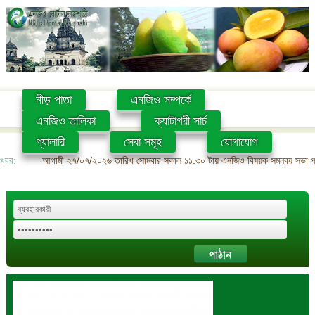
নীড় পাতা
এনজিও সম্পর্কে
এনজিও তালিকা
ক্যাটাগরী সার্চ
গ্যালারি
সেবা সমূহ
যোগাযোগ
খবর:
আগামী ২৭/০৭/২০২৬ তারিখ সোমবার সকাল ১১.৩০ টায় এনজিও বিষয়ক সমন্বয় সভা প্রশ