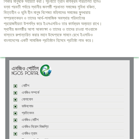
শিকার মানুষকে সহায়তা করা। সূচনাতে ত্রান কার্যক্রম পরিচালিত হলেও
বন্যা পরবতী পর্যায়ে স্থানীয় জনগষ্ঠী প্রধানত সমাজের সুবিধা বঞ্চিত,
বিত্তহীন ও ভুমি হীন মানুষ বিশেষত মহিলাদের সমাজের মুূলধারায়
সম্প্রক্তকরন ও তাদের আর্থ-সামাজিক অবস্থার পরিবর্তনের
প্রয়োজনীয়তা উপলদ্ধি করে ইএসএসডিও তার কার্যক্রম অব্যহত রাখে।
স্থানীয় জনগষ্ঠীর আশা আকাংক্ষা ও তাদের ও তাদের চাওয়া পাওয়াকে
বাস্তবে রুপান্তরিত করার মহান উদ্দেশ্যকে সামনে রেখে ইএসডিও
বাংলাদেশের একটি সামাজিক প্রতিষ্ঠান হিসেবে প্রতিষ্ঠা লাভ করে।
নোটিশ
এনজিও সম্পর্কে
যোগাযোগ
ডাউনলোড
প্রতিবেদন
এনজিও নোটিশ
এনজিও নিয়োগ বিজ্ঞপ্তি
এনজিও ত্রান