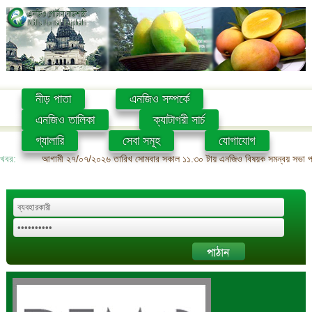
নীড় পাতা
এনজিও সম্পর্কে
এনজিও তালিকা
ক্যাটাগরী সার্চ
গ্যালারি
সেবা সমূহ
যোগাযোগ
খবর:
আগামী ২৭/০৭/২০২৬ তারিখ সোমবার সকাল ১১.৩০ টায় এনজিও বিষয়ক সমন্বয় সভা প্রশ