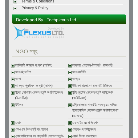
Terms & Conditions
Privacy & Policy
Developed By : Techplexus Ltd
NGO সমূহ
আদিবাসী উন্নয়ন সংস্থা (আউস)
আফসার হোসেন-সিআরপি, রাজশাহী
আরএইচস্টেপ
আরএসডিপি
আশা
আশ্রয়
আসক্ত পূনর্বাসন সংস্থা (আপস)
ইউসেপ বাংলাদেশ রাজশাহী রিজিওন
ইকো সোশ্যাল ডেভলপমেন্ট অর্গানাইজেশন
ইন্টিগ্রেটেড ডেভেলপমেন্ট ফাউন্ডেশন
(ইএসডিও)
(আইডিএফ)
উদ্দীপন
এগ্রিকালচার সাসটেইনেবল এন্ড সোসিও
ইকোনোমিক ডেভেলপমেন্ট অর্গানাইজেশন
(এসেডো)
এডাব
এফ এইচ এসোসিয়েশন
এসওএস শিশুপল্লী বাংলাদেশ
এসকেএস ফাউন্ডেশন
এ্যাসোসিয়েশন ফর কম্যুনিটি ডেভেলপমেন্ট-
ওয়ার্ল্ড ভিশন বাংলাদেশ