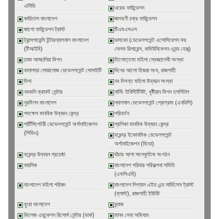
এসিডি
ওয়েভ ফাউন্ডেশন
কারিতাস বাংলাদেশ
জাগরণী চক্র ফাউন্ডেশন
জাগো ফাউন্ডেশন ট্রাস্ট
টিএমএসএস
ট্রান্সপারেন্সি ইন্টারন্যাশনাল বাংলাদেশ
ডাসকো (ডেভেলপমেন্ট এসোসিয়েশন ফর
(টিআইবি)
সেলফ রিলায়েন্স, কমিউনিকেশন এ্যন্ড হেল্থ্)
ঢাকা আহ্ছানিয়া মিশন
তিলোত্তমা মহিলা স্বেচ্ছাসেবী সংস্থা
থানাপাড়া সোয়ালোজ ডেভেলপমেন্ট সোসাইটি
দিনের আলো হিজরা সংঘ, রাজশাহী
দিশা
নব দিগন্ত মহিলা উন্নয়ন সংস্থা
নবকলি ক্রাফট সেন্টার
নার্সিং ইনিস্টিটিউট, খৃষ্টীয়ান মিশন হসপিটাল
নুরমিশন বাংলাদেশ
ন্যাশনাল ডেভেলপমেন্ট প্রোগ্রাম (এনডিপি)
পদক্ষেপ মানবিক উন্নয়ন কেন্দ্র
পরিবর্তন
পার্টিসিপেটরী ডেভেলপমেন্ট অর্গানাইজেশন
প্রশিকা মানবিক উন্নয়ন কেন্দ্র
(পিডিও)
বরেন্দ্র ইকোনমিক ডেভেলপমেন্ট
অর্গানাইজেশন (বিডো)
বরেন্দ্র উন্নয়ন প্রচেষ্ঠা
বাঁচার আশা সাংস্কৃতিক সংগঠন
বারসিক
বাংলাদেশ পরিবার পরিকল্পনা সমিতি
(এফপিএবি)
বাংলাদেশ মহিলা পরিষদ
বাংলাদেশ লিগ্যাল এইড এন্ড সার্ভিসেস ট্রাস্ট
(ব্লাস্ট), রাজশাহী ইউনিট
বুরো বাংলাদেশ
ব্র্যাক
ভিলেজ এডুকেশন রিসোর্স সেন্টার (ভার্ক)
মানব সেবা অভিযান