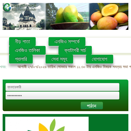
নীড় পাতা
এনজিও সম্পর্কে
এনজিও তালিকা
ক্যাটাগরী সার্চ
গ্যালারি
সেবা সমূহ
যোগাযোগ
খবর:
আগামী ২৭/০৭/২০২৬ তারিখ সোমবার সকাল ১১.৩০ টায় এনজিও বিষয়ক সমন্বয় সভা প্রশ