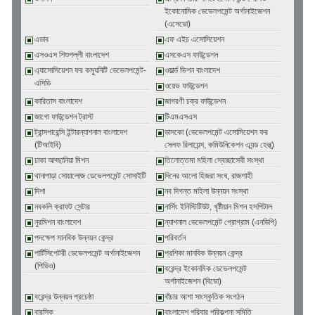
ইকোনোমিক ডেভেলপমেন্ট অর্গানাইজেশন
(এসেডো)
এডাব
এফ এইচ এসোসিয়েশন
এসওএস শিশুপল্লী বাংলাদেশ
এসকেএস ফাউন্ডেশন
এ্যাসোসিয়েশন ফর কম্যুনিটি ডেভেলপমেন্ট-
ওয়ার্ল্ড ভিশন বাংলাদেশ
এসিডি
ওয়েভ ফাউন্ডেশন
কারিতাস বাংলাদেশ
জাগরণী চক্র ফাউন্ডেশন
জাগো ফাউন্ডেশন ট্রাস্ট
টিএমএসএস
ট্রান্সপারেন্সি ইন্টারন্যাশনাল বাংলাদেশ
ডাসকো (ডেভেলপমেন্ট এসোসিয়েশন ফর
(টিআইবি)
সেলফ রিলায়েন্স, কমিউনিকেশন এ্যন্ড হেল্থ্)
ঢাকা আহ্ছানিয়া মিশন
তিলোত্তমা মহিলা স্বেচ্ছাসেবী সংস্থা
থানাপাড়া সোয়ালোজ ডেভেলপমেন্ট সোসাইটি
দিনের আলো হিজরা সংঘ, রাজশাহী
দিশা
নব দিগন্ত মহিলা উন্নয়ন সংস্থা
নবকলি ক্রাফট সেন্টার
নার্সিং ইনিস্টিটিউট, খৃষ্টীয়ান মিশন হসপিটাল
নুরমিশন বাংলাদেশ
ন্যাশনাল ডেভেলপমেন্ট প্রোগ্রাম (এনডিপি)
পদক্ষেপ মানবিক উন্নয়ন কেন্দ্র
পরিবর্তন
পার্টিসিপেটরী ডেভেলপমেন্ট অর্গানাইজেশন
প্রশিকা মানবিক উন্নয়ন কেন্দ্র
(পিডিও)
বরেন্দ্র ইকোনমিক ডেভেলপমেন্ট
অর্গানাইজেশন (বিডো)
বরেন্দ্র উন্নয়ন প্রচেষ্ঠা
বাঁচার আশা সাংস্কৃতিক সংগঠন
বারসিক
বাংলাদেশ পরিবার পরিকল্পনা সমিতি