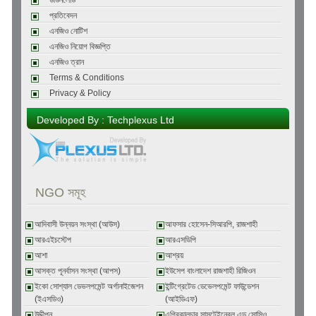
ডাউনলোড
প্রতিবেদন
এনজিও নোটিশ
এনজিও নিয়োগ বিজ্ঞপ্তি
এনজিও ত্রান
Terms & Conditions
Privacy & Policy
Developed By : Techplexus Ltd
NGO সমূহ
আদিবাসী উন্নয়ন সংস্থা (আউস)
আফসার হোসেন-সিআরপি, রাজশাহী
আরএইচস্টেপ
আরএসডিপি
আশা
আশ্রয়
আসক্ত পূনর্বাসন সংস্থা (আপস)
ইউসেপ বাংলাদেশ রাজশাহী রিজিওন
ইকো সোশ্যাল ডেভলপমেন্ট অর্গানাইজেশন
ইন্টিগ্রেটেড ডেভেলপমেন্ট ফাউন্ডেশন
(ইএসডিও)
(আইডিএফ)
উদ্দীপন
এগ্রিকালচার সাসটেইনেবল এন্ড সোসিও