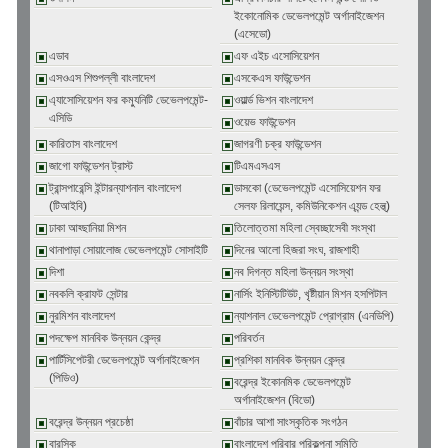
ইকোনোমিক ডেভেলপমেন্ট অর্গানাইজেশন
(এসেডো)
এডাব
এফ এইচ এসোসিয়েশন
এসওএস শিশুপল্লী বাংলাদেশ
এসকেএস ফাউন্ডেশন
এ্যাসোসিয়েশন ফর কম্যুনিটি ডেভেলপমেন্ট-
ওয়ার্ল্ড ভিশন বাংলাদেশ
এসিডি
ওয়েভ ফাউন্ডেশন
কারিতাস বাংলাদেশ
জাগরণী চক্র ফাউন্ডেশন
জাগো ফাউন্ডেশন ট্রাস্ট
টিএমএসএস
ট্রান্সপারেন্সি ইন্টারন্যাশনাল বাংলাদেশ
ডাসকো (ডেভেলপমেন্ট এসোসিয়েশন ফর
(টিআইবি)
সেলফ রিলায়েন্স, কমিউনিকেশন এ্যন্ড হেল্থ্)
ঢাকা আহ্ছানিয়া মিশন
তিলোত্তমা মহিলা স্বেচ্ছাসেবী সংস্থা
থানাপাড়া সোয়ালোজ ডেভেলপমেন্ট সোসাইটি
দিনের আলো হিজরা সংঘ, রাজশাহী
দিশা
নব দিগন্ত মহিলা উন্নয়ন সংস্থা
নবকলি ক্রাফট সেন্টার
নার্সিং ইনিস্টিটিউট, খৃষ্টীয়ান মিশন হসপিটাল
নুরমিশন বাংলাদেশ
ন্যাশনাল ডেভেলপমেন্ট প্রোগ্রাম (এনডিপি)
পদক্ষেপ মানবিক উন্নয়ন কেন্দ্র
পরিবর্তন
পার্টিসিপেটরী ডেভেলপমেন্ট অর্গানাইজেশন
প্রশিকা মানবিক উন্নয়ন কেন্দ্র
(পিডিও)
বরেন্দ্র ইকোনমিক ডেভেলপমেন্ট
অর্গানাইজেশন (বিডো)
বরেন্দ্র উন্নয়ন প্রচেষ্ঠা
বাঁচার আশা সাংস্কৃতিক সংগঠন
বারসিক
বাংলাদেশ পরিবার পরিকল্পনা সমিতি