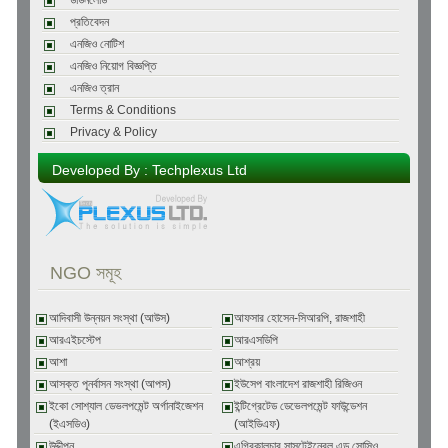
ডাউনলোড
প্রতিবেদন
এনজিও নোটিশ
এনজিও নিয়োগ বিজ্ঞপ্তি
এনজিও ত্রান
Terms & Conditions
Privacy & Policy
Developed By : Techplexus Ltd
NGO সমূহ
আদিবাসী উন্নয়ন সংস্থা (আউস)
আফসার হোসেন-সিআরপি, রাজশাহী
আরএইচস্টেপ
আরএসডিপি
আশা
আশ্রয়
আসক্ত পূনর্বাসন সংস্থা (আপস)
ইউসেপ বাংলাদেশ রাজশাহী রিজিওন
ইকো সোশ্যাল ডেভলপমেন্ট অর্গানাইজেশন
ইন্টিগ্রেটেড ডেভেলপমেন্ট ফাউন্ডেশন
(ইএসডিও)
(আইডিএফ)
উদ্দীপন
এগ্রিকালচার সাসটেইনেবল এন্ড সোসিও