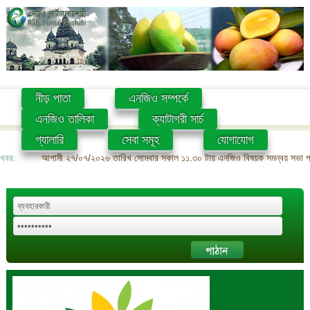
নীড় পাতা
এনজিও সম্পর্কে
এনজিও তালিকা
ক্যাটাগরী সার্চ
গ্যালারি
সেবা সমূহ
যোগাযোগ
খবর:
আগামী ২৭/০৭/২০২৬ তারিখ সোমবার সকাল ১১.৩০ টায় এনজিও বিষয়ক সমন্বয় সভা প্রশ