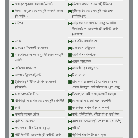
আসক্ত পূনর্বাসন সংস্থা (আপস)
ইউসেপ বাংলাদেশ রাজশাহী রিজিওন
ইকো সোশ্যাল ডেভলপমেন্ট অর্গানাইজেশন
ইন্টিগ্রেটেড ডেভেলপমেন্ট ফাউন্ডেশন
(ইএসডিও)
(আইডিএফ)
উদ্দীপন
এগ্রিকালচার সাসটেইনেবল এন্ড সোসিও
ইকোনোমিক ডেভেলপমেন্ট অর্গানাইজেশন
(এসেডো)
এডাব
এফ এইচ এসোসিয়েশন
এসওএস শিশুপল্লী বাংলাদেশ
এসকেএস ফাউন্ডেশন
এ্যাসোসিয়েশন ফর কম্যুনিটি ডেভেলপমেন্ট-
ওয়ার্ল্ড ভিশন বাংলাদেশ
এসিডি
ওয়েভ ফাউন্ডেশন
কারিতাস বাংলাদেশ
জাগরণী চক্র ফাউন্ডেশন
জাগো ফাউন্ডেশন ট্রাস্ট
টিএমএসএস
ট্রান্সপারেন্সি ইন্টারন্যাশনাল বাংলাদেশ
ডাসকো (ডেভেলপমেন্ট এসোসিয়েশন ফর
(টিআইবি)
সেলফ রিলায়েন্স, কমিউনিকেশন এ্যন্ড হেল্থ্)
ঢাকা আহ্ছানিয়া মিশন
তিলোত্তমা মহিলা স্বেচ্ছাসেবী সংস্থা
থানাপাড়া সোয়ালোজ ডেভেলপমেন্ট সোসাইটি
দিনের আলো হিজরা সংঘ, রাজশাহী
দিশা
নব দিগন্ত মহিলা উন্নয়ন সংস্থা
নবকলি ক্রাফট সেন্টার
নার্সিং ইনিস্টিটিউট, খৃষ্টীয়ান মিশন হসপিটাল
নুরমিশন বাংলাদেশ
ন্যাশনাল ডেভেলপমেন্ট প্রোগ্রাম (এনডিপি)
পদক্ষেপ মানবিক উন্নয়ন কেন্দ্র
পরিবর্তন
পার্টিসিপেটরী ডেভেলপমেন্ট অর্গানাইজেশন
প্রশিকা মানবিক উন্নয়ন কেন্দ্র