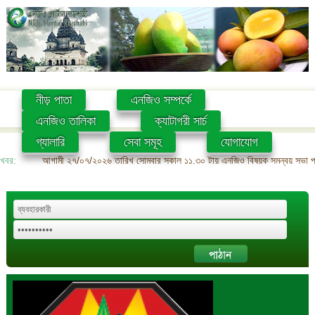
নীড় পাতা
এনজিও সম্পর্কে
এনজিও তালিকা
ক্যাটাগরী সার্চ
গ্যালারি
সেবা সমূহ
যোগাযোগ
খবর:
আগামী ২৭/০৭/২০২৬ তারিখ সোমবার সকাল ১১.৩০ টায় এনজিও বিষয়ক সমন্বয় সভা প্রশ