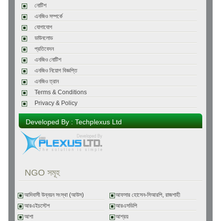
নোটিশ
এনজিও সম্পর্কে
যোগাযোগ
ডাউনলোড
প্রতিবেদন
এনজিও নোটিশ
এনজিও নিয়োগ বিজ্ঞপ্তি
এনজিও ত্রান
Terms & Conditions
Privacy & Policy
Developed By : Techplexus Ltd
NGO সমূহ
আদিবাসী উন্নয়ন সংস্থা (আউস)
আফসার হোসেন-সিআরপি, রাজশাহী
আরএইচস্টেপ
আরএসডিপি
আশা
আশ্রয়