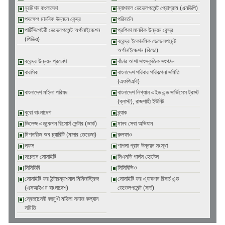
নুরমিশন বাংলাদেশ
ন্যাশনাল ডেভেলপমেন্ট প্রোগ্রাম (এনডিপি)
পদক্ষেপ মানবিক উন্নয়ন কেন্দ্র
পরিবর্তন
পার্টিসিপেটরী ডেভেলপমেন্ট অর্গানাইজেশন
প্রশিকা মানবিক উন্নয়ন কেন্দ্র
(পিডিও)
বরেন্দ্র ইকোনমিক ডেভেলপমেন্ট
অর্গানাইজেশন (বিডো)
বরেন্দ্র উন্নয়ন প্রচেষ্ঠা
বাঁচার আশা সাংস্কৃতিক সংগঠন
বারসিক
বাংলাদেশ পরিবার পরিকল্পনা সমিতি
(এফপিএবি)
বাংলাদেশ মহিলা পরিষদ
বাংলাদেশ লিগ্যাল এইড এন্ড সার্ভিসেস ট্রাস্ট
(ব্লাস্ট), রাজশাহী ইউনিট
বুরো বাংলাদেশ
ব্র্যাক
ভিলেজ এডুকেশন রিসোর্স সেন্টার (ভার্ক)
মানব সেবা অভিযান
মিশনারীজ অব চ্যারিটি (মাদার তেরেজা)
রুলফাও
লফস
শাপলা গ্রাম উন্নয়ন সংস্থা
সচেতন সোসাইটি
সিএমডি গার্লস হোষ্টেল
সিসিডিবি
সিসিবিভিও
সোসাইটি ফর ইন্টারন্যাশনাল মিনিজস্ট্রিজ
সোসাইটি ফর এ্যাকশন রিসার্চ এন্ড
(এসআইএম বাংলাদেশ)
ডেভেলপমেন্ট (সার্ড)
স্বেচ্ছাসেবী বহুমুখী মহিলা সমাজ কল্যান
সমিতি