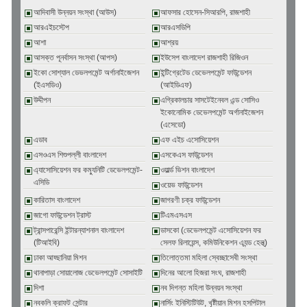
আদিবাসী উন্নয়ন সংস্থা (আউস)
আফসার হোসেন-সিআরপি, রাজশাহী
আরএইচস্টেপ
আরএসডিপি
আশা
আশ্রয়
আসক্ত পূনর্বাসন সংস্থা (আপস)
ইউসেপ বাংলাদেশ রাজশাহী রিজিওন
ইকো সোশ্যাল ডেভলপমেন্ট অর্গানাইজেশন
ইন্টিগ্রেটেড ডেভেলপমেন্ট ফাউন্ডেশন
(ইএসডিও)
(আইডিএফ)
উদ্দীপন
এগ্রিকালচার সাসটেইনেবল এন্ড সোসিও
ইকোনোমিক ডেভেলপমেন্ট অর্গানাইজেশন
(এসেডো)
এডাব
এফ এইচ এসোসিয়েশন
এসওএস শিশুপল্লী বাংলাদেশ
এসকেএস ফাউন্ডেশন
এ্যাসোসিয়েশন ফর কম্যুনিটি ডেভেলপমেন্ট-
ওয়ার্ল্ড ভিশন বাংলাদেশ
এসিডি
ওয়েভ ফাউন্ডেশন
কারিতাস বাংলাদেশ
জাগরণী চক্র ফাউন্ডেশন
জাগো ফাউন্ডেশন ট্রাস্ট
টিএমএসএস
ট্রান্সপারেন্সি ইন্টারন্যাশনাল বাংলাদেশ
ডাসকো (ডেভেলপমেন্ট এসোসিয়েশন ফর
(টিআইবি)
সেলফ রিলায়েন্স, কমিউনিকেশন এ্যন্ড হেল্থ্)
ঢাকা আহ্ছানিয়া মিশন
তিলোত্তমা মহিলা স্বেচ্ছাসেবী সংস্থা
থানাপাড়া সোয়ালোজ ডেভেলপমেন্ট সোসাইটি
দিনের আলো হিজরা সংঘ, রাজশাহী
দিশা
নব দিগন্ত মহিলা উন্নয়ন সংস্থা
নবকলি ক্রাফট সেন্টার
নার্সিং ইনিস্টিটিউট, খৃষ্টীয়ান মিশন হসপিটাল