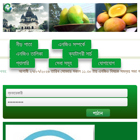
নীড় পাতা
এনজিও সম্পর্কে
এনজিও তালিকা
ক্যাটাগরী সার্চ
গ্যালারি
সেবা সমূহ
যোগাযোগ
খবর:
আগামী ২৭/০৭/২০২৬ তারিখ সোমবার সকাল ১১.৩০ টায় এনজিও বিষয়ক সমন্বয় সভা প্রশ