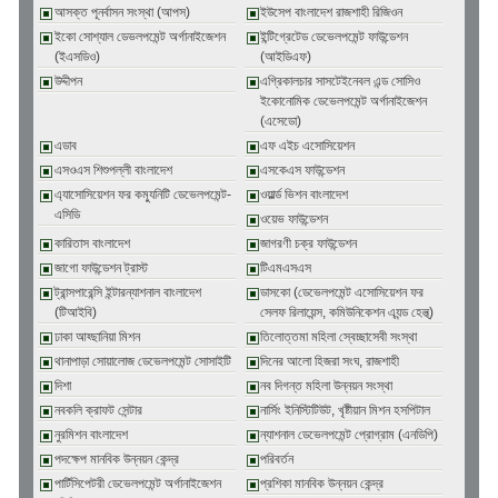
আসক্ত পূনর্বাসন সংস্থা (আপস)
ইউসেপ বাংলাদেশ রাজশাহী রিজিওন
ইকো সোশ্যাল ডেভলপমেন্ট অর্গানাইজেশন
ইন্টিগ্রেটেড ডেভেলপমেন্ট ফাউন্ডেশন
(ইএসডিও)
(আইডিএফ)
উদ্দীপন
এগ্রিকালচার সাসটেইনেবল এন্ড সোসিও
ইকোনোমিক ডেভেলপমেন্ট অর্গানাইজেশন
(এসেডো)
এডাব
এফ এইচ এসোসিয়েশন
এসওএস শিশুপল্লী বাংলাদেশ
এসকেএস ফাউন্ডেশন
এ্যাসোসিয়েশন ফর কম্যুনিটি ডেভেলপমেন্ট-
ওয়ার্ল্ড ভিশন বাংলাদেশ
এসিডি
ওয়েভ ফাউন্ডেশন
কারিতাস বাংলাদেশ
জাগরণী চক্র ফাউন্ডেশন
জাগো ফাউন্ডেশন ট্রাস্ট
টিএমএসএস
ট্রান্সপারেন্সি ইন্টারন্যাশনাল বাংলাদেশ
ডাসকো (ডেভেলপমেন্ট এসোসিয়েশন ফর
(টিআইবি)
সেলফ রিলায়েন্স, কমিউনিকেশন এ্যন্ড হেল্থ্)
ঢাকা আহ্ছানিয়া মিশন
তিলোত্তমা মহিলা স্বেচ্ছাসেবী সংস্থা
থানাপাড়া সোয়ালোজ ডেভেলপমেন্ট সোসাইটি
দিনের আলো হিজরা সংঘ, রাজশাহী
দিশা
নব দিগন্ত মহিলা উন্নয়ন সংস্থা
নবকলি ক্রাফট সেন্টার
নার্সিং ইনিস্টিটিউট, খৃষ্টীয়ান মিশন হসপিটাল
নুরমিশন বাংলাদেশ
ন্যাশনাল ডেভেলপমেন্ট প্রোগ্রাম (এনডিপি)
পদক্ষেপ মানবিক উন্নয়ন কেন্দ্র
পরিবর্তন
পার্টিসিপেটরী ডেভেলপমেন্ট অর্গানাইজেশন
প্রশিকা মানবিক উন্নয়ন কেন্দ্র