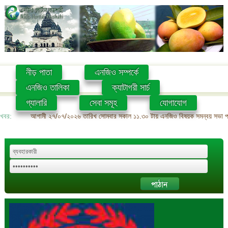
নীড় পাতা
এনজিও সম্পর্কে
এনজিও তালিকা
ক্যাটাগরী সার্চ
গ্যালারি
সেবা সমূহ
যোগাযোগ
খবর:
আগামী ২৭/০৭/২০২৬ তারিখ সোমবার সকাল ১১.৩০ টায় এনজিও বিষয়ক সমন্বয় সভা প্রশ