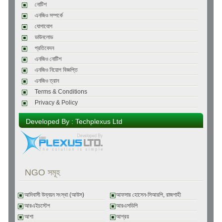
নোটিশ
এনজিও সম্পর্কে
যোগাযোগ
ডাউনলোড
প্রতিবেদন
এনজিও নোটিশ
এনজিও নিয়োগ বিজ্ঞপ্তি
এনজিও ত্রান
Terms & Conditions
Privacy & Policy
Developed By : Techplexus Ltd
NGO সমূহ
আদিবাসী উন্নয়ন সংস্থা (আউস)
আফসার হোসেন-সিআরপি, রাজশাহী
আরএইচস্টেপ
আরএসডিপি
আশা
আশ্রয়