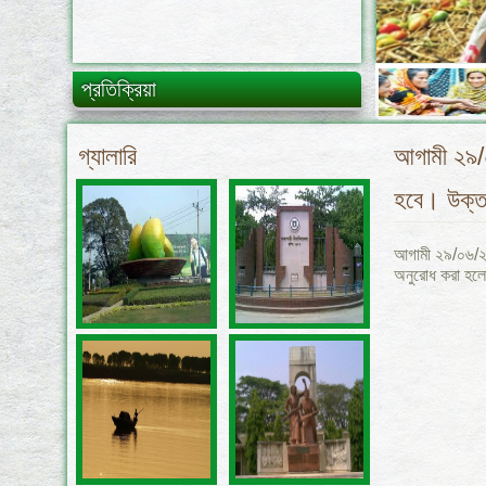
৩১ মার্চ ২০২৬
এনজিও বিষয়ক সমন্বয় সভার তারিখ পরিবর্তন হতে পারে,
ওয়েব পোর্টালটি নিয়মিত চেক করুন।
প্রতিক্রিয়া
গ্যালারি
আগামী ২৯/০
হবে। উক্ত
আগামী ২৯/০৬/২০
অনুরোধ করা হ