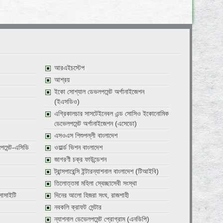
আরএইচস্টেপ
আশ্রয়
ইকো সোশ্যাল ডেভলপমেন্ট অর্গানাইজেশন
(ইএসডিও)
এগ্রিকালচার সাসটেইনেবল এন্ড সোসিও ইকোনোমিক
ডেভেলপমেন্ট অর্গানাইজেশন (এসেডো)
এসওএস শিশুপল্লী বাংলাদেশ
পমেন্ট-এসিডি
ওয়ার্ল্ড ভিশন বাংলাদেশ
জাগরণী চক্র ফাউন্ডেশন
ট্রান্সপারেন্সি ইন্টারন্যাশনাল বাংলাদেশ (টিআইবি)
তিলোত্তমা মহিলা স্বেচ্ছাসেবী সংস্থা
সোসাইটি
দিনের আলো হিজরা সংঘ, রাজশাহী
নবকলি ক্রাফট সেন্টার
ন্যাশনাল ডেভেলপমেন্ট প্রোগ্রাম (এনডিপি)