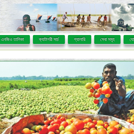
এনজিও তালিকা
ক্যাটাগরী সার্চ
গ্যালারি
সেবা সমূহ
যো