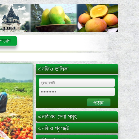
গাযোগ
এনজিও তালিকা
এনজিওর সেবা সমূহ
এনজিও প্রজেক্ট