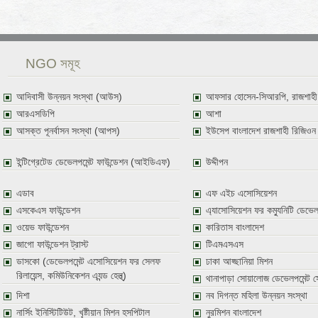
NGO সমূহ
আদিবাসী উন্নয়ন সংস্থা (আউস)
আফসার হোসেন-সিআরপি, রাজশাহী
আরএসডিপি
আশা
আসক্ত পূনর্বাসন সংস্থা (আপস)
ইউসেপ বাংলাদেশ রাজশাহী রিজিওন
ইন্টিগ্রেটেড ডেভেলপমেন্ট ফাউন্ডেশন (আইডিএফ)
উদ্দীপন
এডাব
এফ এইচ এসোসিয়েশন
এসকেএস ফাউন্ডেশন
এ্যাসোসিয়েশন ফর কম্যুনিটি ডেভেল
ওয়েভ ফাউন্ডেশন
কারিতাস বাংলাদেশ
জাগো ফাউন্ডেশন ট্রাস্ট
টিএমএসএস
ডাসকো (ডেভেলপমেন্ট এসোসিয়েশন ফর সেলফ
ঢাকা আহ্ছানিয়া মিশন
রিলায়েন্স, কমিউনিকেশন এ্যন্ড হেল্থ্)
থানাপাড়া সোয়ালোজ ডেভেলপমেন্ট 
দিশা
নব দিগন্ত মহিলা উন্নয়ন সংস্থা
নার্সিং ইনিস্টিটিউট, খৃষ্টীয়ান মিশন হসপিটাল
নুরমিশন বাংলাদেশ