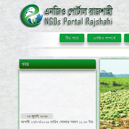
নীড় পাতা
এনজিও সম্পর্কে
খবর
০৯ জুলাই ২০২৬
আগামী ২৭/০৭/২০২৬ তারিখ সোমবার সকাল ১১.৩০ টায়
এনজিও বিষয়ক সমন্বয় সভা প্রশাসক রাজশাহীর সম্মেলন
কক্ষে অনুষ্ঠিত হবে। উক্ত তারিখে যথাসময়ে উপস্থিত
থাকার জন্য অনুরোধ করা হলো।