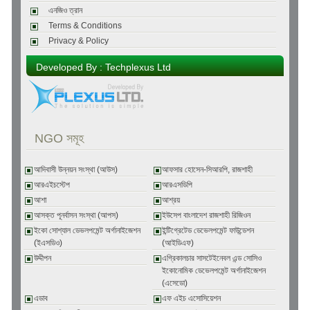
এনজিও ত্রান
Terms & Conditions
Privacy & Policy
Developed By : Techplexus Ltd
NGO সমূহ
আদিবাসী উন্নয়ন সংস্থা (আউস)
আফসার হোসেন-সিআরপি, রাজশাহী
আরএইচস্টেপ
আরএসডিপি
আশা
আশ্রয়
আসক্ত পূনর্বাসন সংস্থা (আপস)
ইউসেপ বাংলাদেশ রাজশাহী রিজিওন
ইকো সোশ্যাল ডেভলপমেন্ট অর্গানাইজেশন
ইন্টিগ্রেটেড ডেভেলপমেন্ট ফাউন্ডেশন
(ইএসডিও)
(আইডিএফ)
উদ্দীপন
এগ্রিকালচার সাসটেইনেবল এন্ড সোসিও
ইকোনোমিক ডেভেলপমেন্ট অর্গানাইজেশন
(এসেডো)
এডাব
এফ এইচ এসোসিয়েশন