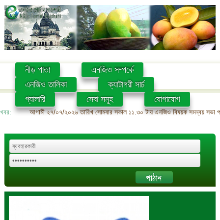
নীড় পাতা
এনজিও সম্পর্কে
এনজিও তালিকা
ক্যাটাগরী সার্চ
গ্যালারি
সেবা সমূহ
যোগাযোগ
খবর:
আগামী ২৭/০৭/২০২৬ তারিখ সোমবার সকাল ১১.৩০ টায় এনজিও বিষয়ক সমন্বয় সভা প্রশ