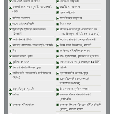
এসওএস শিশুপল্লী বাংলাদেশ
এসকেএস ফাউন্ডেশন
এ্যাসোসিয়েশন ফর কম্যুনিটি ডেভেলপমেন্ট-
ওয়ার্ল্ড ভিশন বাংলাদেশ
এসিডি
ওয়েভ ফাউন্ডেশন
কারিতাস বাংলাদেশ
জাগরণী চক্র ফাউন্ডেশন
জাগো ফাউন্ডেশন ট্রাস্ট
টিএমএসএস
ট্রান্সপারেন্সি ইন্টারন্যাশনাল বাংলাদেশ
ডাসকো (ডেভেলপমেন্ট এসোসিয়েশন ফর
(টিআইবি)
সেলফ রিলায়েন্স, কমিউনিকেশন এ্যন্ড হেল্থ্)
ঢাকা আহ্ছানিয়া মিশন
তিলোত্তমা মহিলা স্বেচ্ছাসেবী সংস্থা
থানাপাড়া সোয়ালোজ ডেভেলপমেন্ট সোসাইটি
দিনের আলো হিজরা সংঘ, রাজশাহী
দিশা
নব দিগন্ত মহিলা উন্নয়ন সংস্থা
নবকলি ক্রাফট সেন্টার
নার্সিং ইনিস্টিটিউট, খৃষ্টীয়ান মিশন হসপিটাল
নুরমিশন বাংলাদেশ
ন্যাশনাল ডেভেলপমেন্ট প্রোগ্রাম (এনডিপি)
পদক্ষেপ মানবিক উন্নয়ন কেন্দ্র
পরিবর্তন
পার্টিসিপেটরী ডেভেলপমেন্ট অর্গানাইজেশন
প্রশিকা মানবিক উন্নয়ন কেন্দ্র
(পিডিও)
বরেন্দ্র ইকোনমিক ডেভেলপমেন্ট
অর্গানাইজেশন (বিডো)
বরেন্দ্র উন্নয়ন প্রচেষ্ঠা
বাঁচার আশা সাংস্কৃতিক সংগঠন
বারসিক
বাংলাদেশ পরিবার পরিকল্পনা সমিতি
(এফপিএবি)
বাংলাদেশ মহিলা পরিষদ
বাংলাদেশ লিগ্যাল এইড এন্ড সার্ভিসেস ট্রাস্ট
(ব্লাস্ট), রাজশাহী ইউনিট