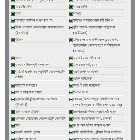
আরএইচস্টেপ
আরএসডিপি
আশা
আশ্রয়
আসক্ত পূনর্বাসন সংস্থা (আপস)
ইউসেপ বাংলাদেশ রাজশাহী রিজিওন
ইকো সোশ্যাল ডেভলপমেন্ট অর্গানাইজেশন
ইন্টিগ্রেটেড ডেভেলপমেন্ট ফাউন্ডেশন
(ইএসডিও)
(আইডিএফ)
উদ্দীপন
এগ্রিকালচার সাসটেইনেবল এন্ড সোসিও
ইকোনোমিক ডেভেলপমেন্ট অর্গানাইজেশন
(এসেডো)
এডাব
এফ এইচ এসোসিয়েশন
এসওএস শিশুপল্লী বাংলাদেশ
এসকেএস ফাউন্ডেশন
এ্যাসোসিয়েশন ফর কম্যুনিটি ডেভেলপমেন্ট-
ওয়ার্ল্ড ভিশন বাংলাদেশ
এসিডি
ওয়েভ ফাউন্ডেশন
কারিতাস বাংলাদেশ
জাগরণী চক্র ফাউন্ডেশন
জাগো ফাউন্ডেশন ট্রাস্ট
টিএমএসএস
ট্রান্সপারেন্সি ইন্টারন্যাশনাল বাংলাদেশ
ডাসকো (ডেভেলপমেন্ট এসোসিয়েশন ফর
(টিআইবি)
সেলফ রিলায়েন্স, কমিউনিকেশন এ্যন্ড হেল্থ্)
ঢাকা আহ্ছানিয়া মিশন
তিলোত্তমা মহিলা স্বেচ্ছাসেবী সংস্থা
থানাপাড়া সোয়ালোজ ডেভেলপমেন্ট সোসাইটি
দিনের আলো হিজরা সংঘ, রাজশাহী
দিশা
নব দিগন্ত মহিলা উন্নয়ন সংস্থা
নবকলি ক্রাফট সেন্টার
নার্সিং ইনিস্টিটিউট, খৃষ্টীয়ান মিশন হসপিটাল
নুরমিশন বাংলাদেশ
ন্যাশনাল ডেভেলপমেন্ট প্রোগ্রাম (এনডিপি)