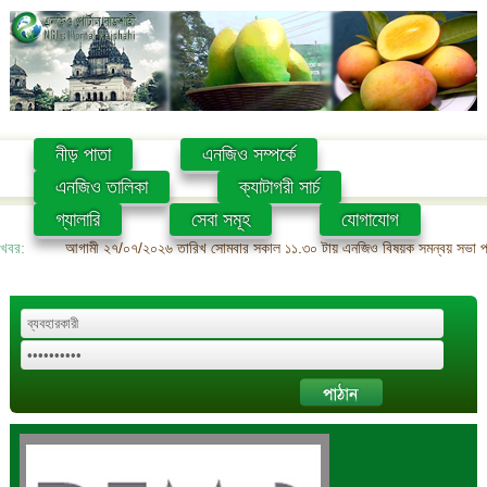
নীড় পাতা
এনজিও সম্পর্কে
এনজিও তালিকা
ক্যাটাগরী সার্চ
গ্যালারি
সেবা সমূহ
যোগাযোগ
খবর:
আগামী ২৭/০৭/২০২৬ তারিখ সোমবার সকাল ১১.৩০ টায় এনজিও বিষয়ক সমন্বয় সভা প্রশ