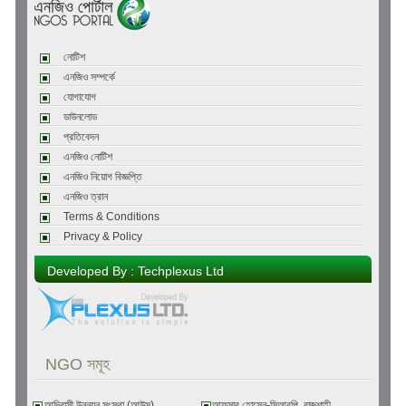
নোটিশ
এনজিও সম্পর্কে
যোগাযোগ
ডাউনলোড
প্রতিবেদন
এনজিও নোটিশ
এনজিও নিয়োগ বিজ্ঞপ্তি
এনজিও ত্রান
Terms & Conditions
Privacy & Policy
Developed By : Techplexus Ltd
NGO সমূহ
আদিবাসী উন্নয়ন সংস্থা (আউস)
আফসার হোসেন-সিআরপি, রাজশাহী