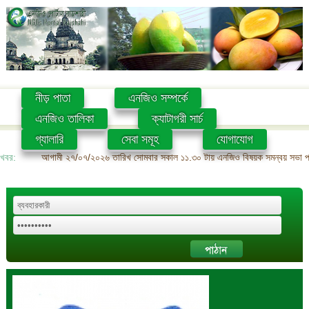
নীড় পাতা
এনজিও সম্পর্কে
এনজিও তালিকা
ক্যাটাগরী সার্চ
গ্যালারি
সেবা সমূহ
যোগাযোগ
খবর:
আগামী ২৭/০৭/২০২৬ তারিখ সোমবার সকাল ১১.৩০ টায় এনজিও বিষয়ক সমন্বয় সভা প্রশ