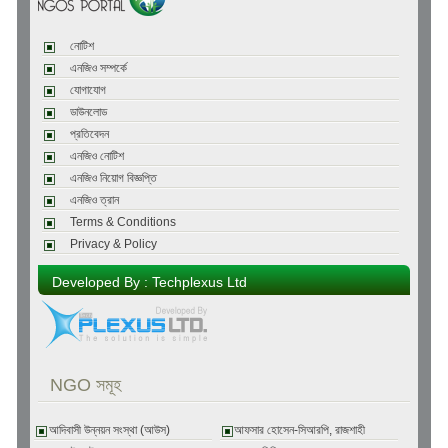
নোটিশ
এনজিও সম্পর্কে
যোগাযোগ
ডাউনলোড
প্রতিবেদন
এনজিও নোটিশ
এনজিও নিয়োগ বিজ্ঞপ্তি
এনজিও ত্রান
Terms & Conditions
Privacy & Policy
Developed By : Techplexus Ltd
NGO সমূহ
আদিবাসী উন্নয়ন সংস্থা (আউস)
আফসার হোসেন-সিআরপি, রাজশাহী