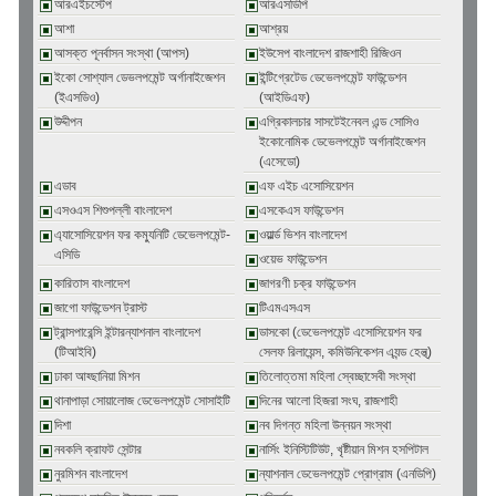
আরএইচস্টেপ
আরএসডিপি
আশা
আশ্রয়
আসক্ত পূনর্বাসন সংস্থা (আপস)
ইউসেপ বাংলাদেশ রাজশাহী রিজিওন
ইকো সোশ্যাল ডেভলপমেন্ট অর্গানাইজেশন
ইন্টিগ্রেটেড ডেভেলপমেন্ট ফাউন্ডেশন
(ইএসডিও)
(আইডিএফ)
উদ্দীপন
এগ্রিকালচার সাসটেইনেবল এন্ড সোসিও
ইকোনোমিক ডেভেলপমেন্ট অর্গানাইজেশন
(এসেডো)
এডাব
এফ এইচ এসোসিয়েশন
এসওএস শিশুপল্লী বাংলাদেশ
এসকেএস ফাউন্ডেশন
এ্যাসোসিয়েশন ফর কম্যুনিটি ডেভেলপমেন্ট-
ওয়ার্ল্ড ভিশন বাংলাদেশ
এসিডি
ওয়েভ ফাউন্ডেশন
কারিতাস বাংলাদেশ
জাগরণী চক্র ফাউন্ডেশন
জাগো ফাউন্ডেশন ট্রাস্ট
টিএমএসএস
ট্রান্সপারেন্সি ইন্টারন্যাশনাল বাংলাদেশ
ডাসকো (ডেভেলপমেন্ট এসোসিয়েশন ফর
(টিআইবি)
সেলফ রিলায়েন্স, কমিউনিকেশন এ্যন্ড হেল্থ্)
ঢাকা আহ্ছানিয়া মিশন
তিলোত্তমা মহিলা স্বেচ্ছাসেবী সংস্থা
থানাপাড়া সোয়ালোজ ডেভেলপমেন্ট সোসাইটি
দিনের আলো হিজরা সংঘ, রাজশাহী
দিশা
নব দিগন্ত মহিলা উন্নয়ন সংস্থা
নবকলি ক্রাফট সেন্টার
নার্সিং ইনিস্টিটিউট, খৃষ্টীয়ান মিশন হসপিটাল
নুরমিশন বাংলাদেশ
ন্যাশনাল ডেভেলপমেন্ট প্রোগ্রাম (এনডিপি)