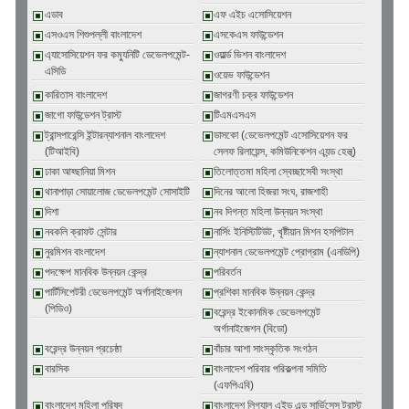
এডাব
এফ এইচ এসোসিয়েশন
এসওএস শিশুপল্লী বাংলাদেশ
এসকেএস ফাউন্ডেশন
এ্যাসোসিয়েশন ফর কম্যুনিটি ডেভেলপমেন্ট-
ওয়ার্ল্ড ভিশন বাংলাদেশ
এসিডি
ওয়েভ ফাউন্ডেশন
কারিতাস বাংলাদেশ
জাগরণী চক্র ফাউন্ডেশন
জাগো ফাউন্ডেশন ট্রাস্ট
টিএমএসএস
ট্রান্সপারেন্সি ইন্টারন্যাশনাল বাংলাদেশ
ডাসকো (ডেভেলপমেন্ট এসোসিয়েশন ফর
(টিআইবি)
সেলফ রিলায়েন্স, কমিউনিকেশন এ্যন্ড হেল্থ্)
ঢাকা আহ্ছানিয়া মিশন
তিলোত্তমা মহিলা স্বেচ্ছাসেবী সংস্থা
থানাপাড়া সোয়ালোজ ডেভেলপমেন্ট সোসাইটি
দিনের আলো হিজরা সংঘ, রাজশাহী
দিশা
নব দিগন্ত মহিলা উন্নয়ন সংস্থা
নবকলি ক্রাফট সেন্টার
নার্সিং ইনিস্টিটিউট, খৃষ্টীয়ান মিশন হসপিটাল
নুরমিশন বাংলাদেশ
ন্যাশনাল ডেভেলপমেন্ট প্রোগ্রাম (এনডিপি)
পদক্ষেপ মানবিক উন্নয়ন কেন্দ্র
পরিবর্তন
পার্টিসিপেটরী ডেভেলপমেন্ট অর্গানাইজেশন
প্রশিকা মানবিক উন্নয়ন কেন্দ্র
(পিডিও)
বরেন্দ্র ইকোনমিক ডেভেলপমেন্ট
অর্গানাইজেশন (বিডো)
বরেন্দ্র উন্নয়ন প্রচেষ্ঠা
বাঁচার আশা সাংস্কৃতিক সংগঠন
বারসিক
বাংলাদেশ পরিবার পরিকল্পনা সমিতি
(এফপিএবি)
বাংলাদেশ মহিলা পরিষদ
বাংলাদেশ লিগ্যাল এইড এন্ড সার্ভিসেস ট্রাস্ট