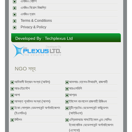
এনজিও নোটিশ
এনজিও নিয়োগ বিজ্ঞপ্তি
এনজিও ত্রান
Terms & Conditions
Privacy & Policy
Developed By : Techplexus Ltd
NGO সমূহ
আদিবাসী উন্নয়ন সংস্থা (আউস)
আফসার হোসেন-সিআরপি, রাজশাহী
আরএইচস্টেপ
আরএসডিপি
আশা
আশ্রয়
আসক্ত পূনর্বাসন সংস্থা (আপস)
ইউসেপ বাংলাদেশ রাজশাহী রিজিওন
ইকো সোশ্যাল ডেভলপমেন্ট অর্গানাইজেশন
ইন্টিগ্রেটেড ডেভেলপমেন্ট ফাউন্ডেশন
(ইএসডিও)
(আইডিএফ)
উদ্দীপন
এগ্রিকালচার সাসটেইনেবল এন্ড সোসিও
ইকোনোমিক ডেভেলপমেন্ট অর্গানাইজেশন
(এসেডো)