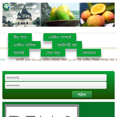
নীড় পাতা
এনজিও সম্পর্কে
এনজিও তালিকা
ক্যাটাগরী সার্চ
গ্যালারি
সেবা সমূহ
যোগাযোগ
খবর:
আগামী ২৭/০৭/২০২৬ তারিখ সোমবার সকাল ১১.৩০ টায় এনজিও বিষয়ক সমন্বয় সভা প্রশ