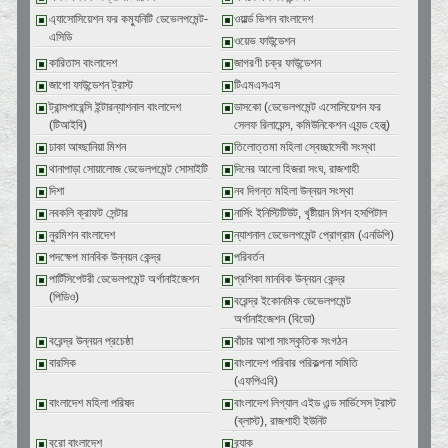
এ্যাসোসিয়েশন ফর কম্যুনিটি ডেভেলপমেন্ট-
ওয়ার্ল্ড ভিশন বাংলাদেশ
এসিডি
ওয়েভ ফাউন্ডেশন
কারিতাস বাংলাদেশ
জাগরণী চক্র ফাউন্ডেশন
জাগো ফাউন্ডেশন ট্রাস্ট
টিএমএসএস
ট্রান্সপারেন্সি ইন্টারন্যাশনাল বাংলাদেশ
ডাসকো (ডেভেলপমেন্ট এসোসিয়েশন ফর
(টিআইবি)
সেলফ রিলায়েন্স, কমিউনিকেশন এ্যন্ড হেল্থ্)
ঢাকা আহ্ছানিয়া মিশন
তিলোত্তমা মহিলা স্বেচ্ছাসেবী সংস্থা
থানাপাড়া সোয়ালোজ ডেভেলপমেন্ট সোসাইটি
দিনের আলো হিজরা সংঘ, রাজশাহী
দিশা
নব দিগন্ত মহিলা উন্নয়ন সংস্থা
নবকলি ক্রাফট সেন্টার
নার্সিং ইনিস্টিটিউট, খৃষ্টীয়ান মিশন হসপিটাল
নুরমিশন বাংলাদেশ
ন্যাশনাল ডেভেলপমেন্ট প্রোগ্রাম (এনডিপি)
পদক্ষেপ মানবিক উন্নয়ন কেন্দ্র
পরিবর্তন
পার্টিসিপেটরী ডেভেলপমেন্ট অর্গানাইজেশন
প্রশিকা মানবিক উন্নয়ন কেন্দ্র
(পিডিও)
বরেন্দ্র ইকোনমিক ডেভেলপমেন্ট
অর্গানাইজেশন (বিডো)
বরেন্দ্র উন্নয়ন প্রচেষ্ঠা
বাঁচার আশা সাংস্কৃতিক সংগঠন
বারসিক
বাংলাদেশ পরিবার পরিকল্পনা সমিতি
(এফপিএবি)
বাংলাদেশ মহিলা পরিষদ
বাংলাদেশ লিগ্যাল এইড এন্ড সার্ভিসেস ট্রাস্ট
(ব্লাস্ট), রাজশাহী ইউনিট
বুরো বাংলাদেশ
ব্র্যাক