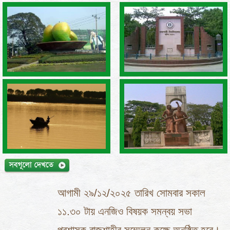
আগামী ২৯/১২/২০২৫ তারিখ সোমবার সকাল
১১.৩০ টায় এনজিও বিষয়ক সমন্বয় সভা
প্রশাসক রাজশাহীর সম্মেলন কক্ষে অনুষ্ঠিত হবে।