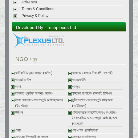
এনজিও ত্রান
Terms & Conditions
Privacy & Policy
Developed By : Techplexus Ltd
NGO সমূহ
আদিবাসী উন্নয়ন সংস্থা (আউস)
আফসার হোসেন-সিআরপি, রাজশাহী
আরএইচস্টেপ
আরএসডিপি
আশা
আশ্রয়
আসক্ত পূনর্বাসন সংস্থা (আপস)
ইউসেপ বাংলাদেশ রাজশাহী রিজিওন
ইকো সোশ্যাল ডেভলপমেন্ট অর্গানাইজেশন
ইন্টিগ্রেটেড ডেভেলপমেন্ট ফাউন্ডেশন
(ইএসডিও)
(আইডিএফ)
উদ্দীপন
এগ্রিকালচার সাসটেইনেবল এন্ড সোসিও
ইকোনোমিক ডেভেলপমেন্ট অর্গানাইজেশন
(এসেডো)
এডাব
এফ এইচ এসোসিয়েশন
এসওএস শিশুপল্লী বাংলাদেশ
এসকেএস ফাউন্ডেশন