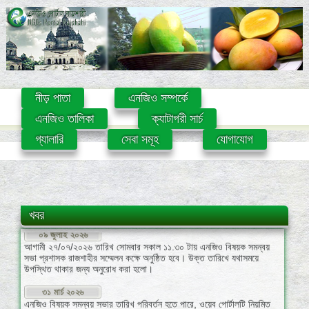
নীড় পাতা
এনজিও সম্পর্কে
এনজিও তালিকা
ক্যাটাগরী সার্চ
গ্যালারি
সেবা সমূহ
যোগাযোগ
০৯ জুলাই ২০২৬
খবর
আগামী ২৭/০৭/২০২৬ তারিখ সোমবার সকাল ১১.৩০ টায় এনজিও বিষয়ক সমন্বয়
সভা প্রশাসক রাজশাহীর সম্মেলন কক্ষে অনুষ্ঠিত হবে। উক্ত তারিখে যথাসময়ে
উপস্থিত থাকার জন্য অনুরোধ করা হলো।
৩১ মার্চ ২০২৬
এনজিও বিষয়ক সমন্বয় সভার তারিখ পরিবর্তন হতে পারে, ওয়েব পোর্টালটি নিয়মিত
চেক করুন।