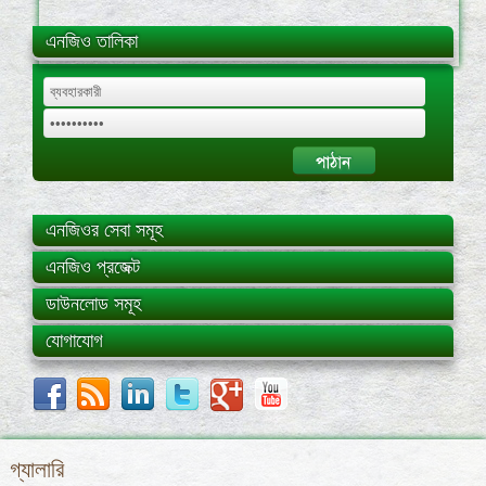
এনজিও তালিকা
এনজিওর সেবা সমূহ
এনজিও প্রজেক্ট
ডাউনলোড সমূহ
যোগাযোগ
গ্যালারি