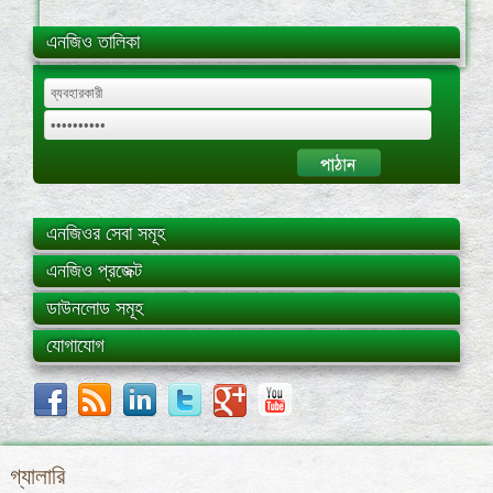
এনজিও তালিকা
এনজিওর সেবা সমূহ
এনজিও প্রজেক্ট
ডাউনলোড সমূহ
যোগাযোগ
গ্যালারি