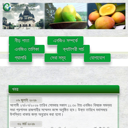
নীড় পাতা
এনজিও সম্পর্কে
এনজিও তালিকা
ক্যাটাগরী সার্চ
গ্যালারি
সেবা সমূহ
যোগাযোগ
০৯ জুলাই ২০২৬
খবর
আগামী ২৭/০৭/২০২৬ তারিখ সোমবার সকাল ১১.৩০ টায় এনজিও বিষয়ক সমন্বয়
সভা প্রশাসক রাজশাহীর সম্মেলন কক্ষে অনুষ্ঠিত হবে। উক্ত তারিখে যথাসময়ে
উপস্থিত থাকার জন্য অনুরোধ করা হলো।
৩১ মার্চ ২০২৬
এনজিও বিষয়ক সমন্বয় সভার তারিখ পরিবর্তন হতে পারে, ওয়েব পোর্টালটি নিয়মিত
চেক করুন।