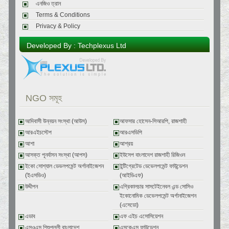
এনজিও ত্রান
Terms & Conditions
Privacy & Policy
Developed By : Techplexus Ltd
NGO সমূহ
আদিবাসী উন্নয়ন সংস্থা (আউস)
আফসার হোসেন-সিআরপি, রাজশাহী
আরএইচস্টেপ
আরএসডিপি
আশা
আশ্রয়
আসক্ত পূনর্বাসন সংস্থা (আপস)
ইউসেপ বাংলাদেশ রাজশাহী রিজিওন
ইকো সোশ্যাল ডেভলপমেন্ট অর্গানাইজেশন
ইন্টিগ্রেটেড ডেভেলপমেন্ট ফাউন্ডেশন
(ইএসডিও)
(আইডিএফ)
উদ্দীপন
এগ্রিকালচার সাসটেইনেবল এন্ড সোসিও
ইকোনোমিক ডেভেলপমেন্ট অর্গানাইজেশন
(এসেডো)
এডাব
এফ এইচ এসোসিয়েশন
এসওএস শিশুপল্লী বাংলাদেশ
এসকেএস ফাউন্ডেশন