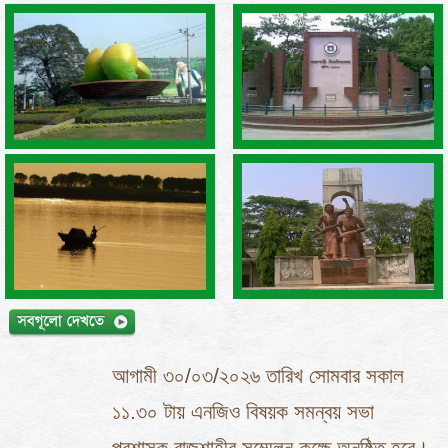
আগামী ৩০/০৩/২০২৬ তারিখ সোমবার সকাল
১১.৩০ টায় এনজিও বিষয়ক সমন্বয় সভা
প্রশাসক রাজশাহীর সম্মেলন কক্ষে অনুষ্ঠিত হবে।