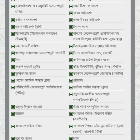
এ্যাসোসিয়েশন ফর কম্যুনিটি ডেভেলপমেন্ট-
ওয়ার্ল্ড ভিশন বাংলাদেশ
এসিডি
ওয়েভ ফাউন্ডেশন
কারিতাস বাংলাদেশ
জাগরণী চক্র ফাউন্ডেশন
জাগো ফাউন্ডেশন ট্রাস্ট
টিএমএসএস
ট্রান্সপারেন্সি ইন্টারন্যাশনাল বাংলাদেশ
ডাসকো (ডেভেলপমেন্ট এসোসিয়েশন ফর
(টিআইবি)
সেলফ রিলায়েন্স, কমিউনিকেশন এ্যন্ড হেল্থ্)
ঢাকা আহ্ছানিয়া মিশন
তিলোত্তমা মহিলা স্বেচ্ছাসেবী সংস্থা
থানাপাড়া সোয়ালোজ ডেভেলপমেন্ট সোসাইটি
দিনের আলো হিজরা সংঘ, রাজশাহী
দিশা
নব দিগন্ত মহিলা উন্নয়ন সংস্থা
নবকলি ক্রাফট সেন্টার
নার্সিং ইনিস্টিটিউট, খৃষ্টীয়ান মিশন হসপিটাল
নুরমিশন বাংলাদেশ
ন্যাশনাল ডেভেলপমেন্ট প্রোগ্রাম (এনডিপি)
পদক্ষেপ মানবিক উন্নয়ন কেন্দ্র
পরিবর্তন
পার্টিসিপেটরী ডেভেলপমেন্ট অর্গানাইজেশন
প্রশিকা মানবিক উন্নয়ন কেন্দ্র
(পিডিও)
বরেন্দ্র ইকোনমিক ডেভেলপমেন্ট
অর্গানাইজেশন (বিডো)
বরেন্দ্র উন্নয়ন প্রচেষ্ঠা
বাঁচার আশা সাংস্কৃতিক সংগঠন
বারসিক
বাংলাদেশ পরিবার পরিকল্পনা সমিতি
(এফপিএবি)
বাংলাদেশ মহিলা পরিষদ
বাংলাদেশ লিগ্যাল এইড এন্ড সার্ভিসেস ট্রাস্ট
(ব্লাস্ট), রাজশাহী ইউনিট
বুরো বাংলাদেশ
ব্র্যাক